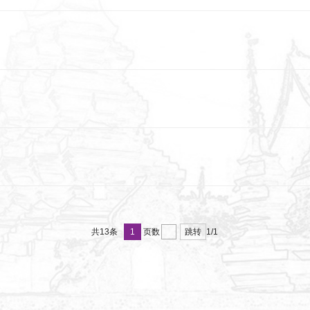
1
跳转
共13条
页数
1/1