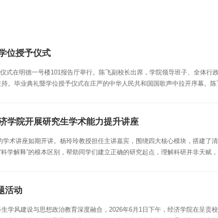
暨学位授予仪式
授予仪式在明德一号楼101报告厅举行。陈飞副校长出席，学院领导班子、全体行
持。毕业典礼暨学位授予仪式在庄严的中华人民共和国国歌声中拉开序幕。陈飞
经济学院开展研究生学术能力提升讲座
新”的学术讲座如期开讲。杨玲玲教授担任主讲嘉宾，围绕四大核心模块，搭建了
与“科学解释”的根本区别，帮助同学们建立正确的研究起点，理解科研并非天赋
题活动
学风建设与思想政治教育深度融合，2026年6月1日下午，经济学院在呈贡校区