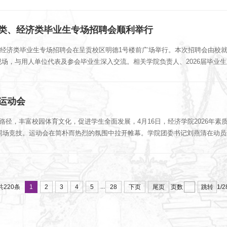
学类、经济类毕业生专场招聘会顺利举行
学类、经济类毕业生专场招聘会在呈贡校区明德1号楼前广场举行。本次招聘会由
场，与用人单位代表及参会毕业生深入交流。相关学院负责人、2026届毕业
味运动会
路径，丰富校园体育文化，促进学生全面发展，4月16日，经济学院2026年
位同场竞技。运动会在简朴而热烈的氛围中拉开帷幕。学院团委书记刘燕清在动员
...
1
2
3
4
5
28
下页
尾页
跳转
共220条
页数
1/2