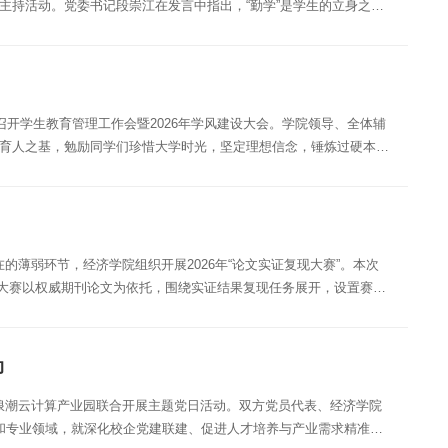
主持活动。党委书记段崇江在发言中指出，“勤学”是学生的立身之
召开学生教育管理工作会暨2026年学风建设大会。学院领导、全体辅
、育人之基，勉励同学们珍惜大学时光，坚定理想信念，锤炼过硬本
薄弱环节，经济学院组织开展2026年“论文实证复现大赛”。本次
次大赛以权威期刊论文为依托，围绕实证结果复现任务展开，设置赛前
动
浪潮云计算产业园联合开展主题党日活动。双方党员代表、经济学院
位和专业领域，就深化校企党建联建、促进人才培养与产业需求精准对