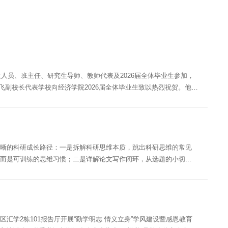
政人员、班主任、研究生导师、教师代表及2026届全体毕业生参加，
副校长代表学校向经济学院2026届全体毕业生致以热烈祝贺。他以
清晰的科研成长路径：一是拆解科研思维本质，跳出科研思维的常见
，而是可训练的思维习惯；二是详解论文写作闭环，从选题的小切口
汇学2栋101报告厅开展“勤学明志 情义立身”学风建设暨感恩教育