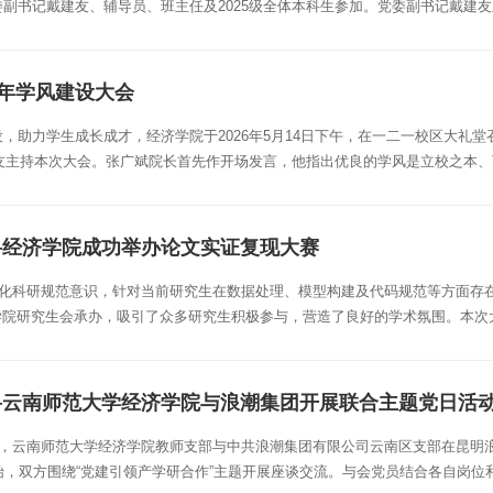
副书记戴建友、辅导员、班主任及2025级全体本科生参加。党委副书记戴建友
6年学风建设大会
助力学生成长成才，经济学院于2026年5月14日下午，在一二一校区大礼堂
建友主持本次大会。张广斌院长首先作开场发言，他指出优良的学风是立校之本
—经济学院成功举办论文实证复现大赛
强化科研规范意识，针对当前研究生在数据处理、模型构建及代码规范等方面存在的
、学院研究生会承办，吸引了众多研究生积极参与，营造了良好的学术氛围。本
——云南师范大学经济学院与浪潮集团开展联合主题党日活
日，云南师范大学经济学院教师支部与中共浪潮集团有限公司云南区支部在昆明
始，双方围绕“党建引领产学研合作”主题开展座谈交流。与会党员结合各自岗