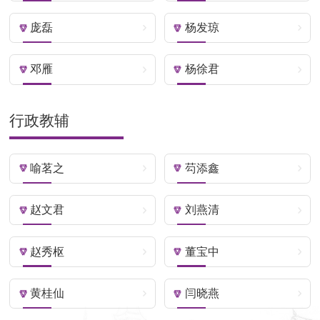
庞磊
杨发琼
邓雁
杨徐君
行政教辅
喻茗之
芶添鑫
赵文君
刘燕清
赵秀枢
董宝中
黄桂仙
闫晓燕