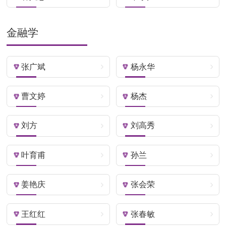
金融学
张广斌
杨永华
曹文婷
杨杰
刘方
刘高秀
叶育甫
孙兰
姜艳庆
张会荣
王红红
张春敏