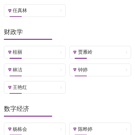
任真林
财政学
桂丽
贾雁岭
林洁
钟婷
王艳红
数字经济
杨栋会
陈晔婷