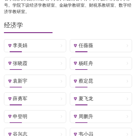
号。学院下设经济学教研室、金融学教研室、财税系教研室、数字经
济学教研室。
经济学
李美娟
任薇薇
张晓霞
杨旺舟
袁新宇
蔡定昆
薛勇军
夏飞龙
申登明
周鹏升
谷兴志
韦小岿