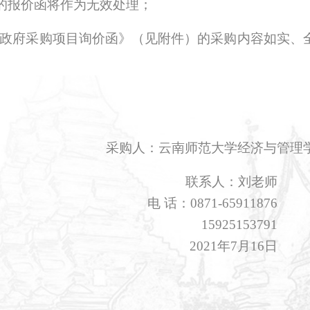
的报价函将作为无效处理；
学政府采购项目询价函》（见附件）的采购内容如实、
采购人：云南师范大学经济与管理
联系人：刘老师
电
话：
0871-6591
1876
15925153791
202
1
年
7
月
16
日