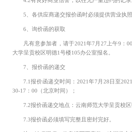
4.2有良好商业信誉，以往无严重违约的记
5
、各供应商递交报价函时必须提供营业执
6
、询价函的获取
凡有意参加者，请于
2021
年
7
月
27
上午
9
：
0
大学呈贡校区明德
1号楼10
5
办公室报名。
7
、报价函的递交
7.1报价函递交时间：202
1
年
7
月
28
日至
202
3
0
-
17
：
0
0
（北京时间）；
7.2报价函递交地点：云南师范大学呈贡校区
7.3报价函必须填写完整且密封完好。