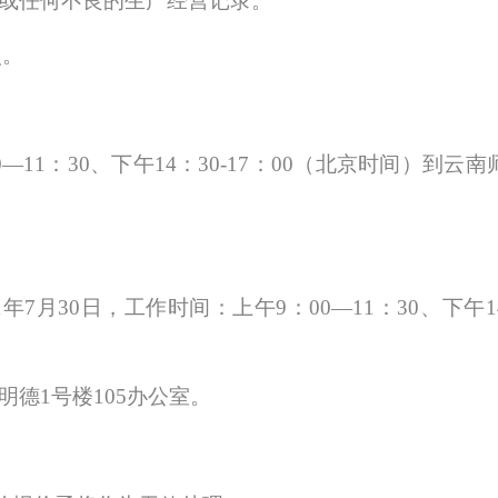
录或任何不良的生产经营记录。
照。
0—1
1
：
3
0
、下午
1
4
：
3
0
-
17
：
0
0
（北京时间）到云南
1
年
7
月
30
日，工作时间：上午
9
：
00—1
1
：
3
0
、下午
1
明德1号楼10
5
办公室。